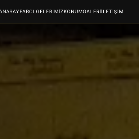
ANASAYFA
BÖLGELERIMIZ
KONUM
GALERI
İLETIŞIM