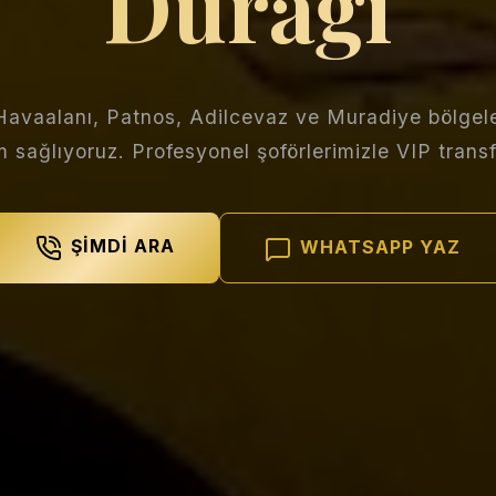
Durağı
Havaalanı, Patnos, Adilcevaz ve Muradiye bölgele
ım sağlıyoruz. Profesyonel şoförlerimizle VIP transf
ŞIMDI ARA
WHATSAPP YAZ